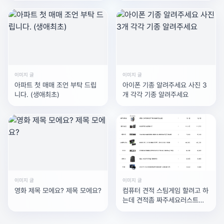
니다.
로 이름이 다릅니다. 드래그
물론, 케이스에 따라 위 요건을 이미 모두 충족하여 유학 없
이 이민이 가능한 경우도 있지만, 현실적으로는
매우 드문
편
입니다.
이미지 글
이미지 글
아파트 첫 매매 조언 부탁 드립
아이폰 기종 알려주세요 사진 3
니다. (생애최초)
개 각각 기종 알려주세요
더 자세한 호주 유학 및 입학 상담을 원하시면 저희
카카오
톡
으로 문의주시기 바랍니다. ^^
이미지 글
이미지 글
영화 제목 모에요? 제목 모에요?
컴퓨터 견적 스팀게임 할려고 하
는데 견적좀 짜주세요러스트같
제 답변이 도움이 되셨다면 채택과 UP을 눌러시면 감사드
은거 원활하게 돌아가게요라이
리겠습니다.
젠이 겜할때 좋다는데라이젠으