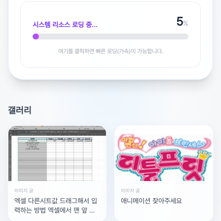
안녕하세요.
5
%
시스템 리소스 로딩 중...
인테리어 관련으로 호주 이민이 가능한 직업군은 다음과 같
습니다:
여기를 클릭하면 빠른 로딩(가속)이 가능합니다.
- Cabinetmaker
(가구 제작자)
- Carpenter
(목수)
- Wall and Floor Tiler
(타일러)
- Painter
(페인터)
갤러리
- Plasterer
(석고보드 작업자)
일반적으로 호주 이민을 준비할 때는
'호주 유학 후 이민'
과
정을 통해 진행하는 경우가 많습니다.
이 과정을 통해
-
호주에서 요구하는 학위
-
현지 일경력
이미지 글
이미지 글
-
영어 점수
엑셀 다른시트값 드래그해서 입
애니메이션 찾아주세요
력하는 방법 엑셀에서 맨 앞 시
등을 갖추고, 이후
스폰서십을 제공해줄 고용주
를 찾게 됩
트에 통계를 내고싶은데 시트별