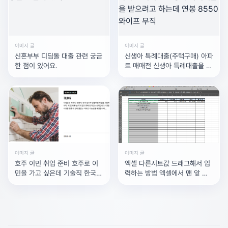
이미지 글
이미지 글
신혼부부 디딤돌 대출 관련 궁금
신생아 특례대출(주택구매) 아파
한 점이 있어요.
트 매매전 신생아 특례대출을 받
으려고 하는데 연봉 8550 와이
프 무직
이미지 글
이미지 글
호주 이민 취업 준비 호주로 이
엑셀 다른시트값 드래그해서 입
민을 가고 싶은데 기술직 한국에
력하는 방법 엑셀에서 맨 앞 시
서 인테리어 쪽으로 일을 하고
트에 통계를 내고싶은데 시트별
로 이름이 다릅니다. 드래그