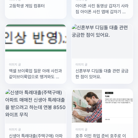
고등학생 게임 컴퓨터
아이폰 사진 동영상 갑자기 사라
짐 아이폰 사진 앱에 갑자기 사
진이랑 동영상 일부가 사라졌어
요ㅠㅠ 최근 삭제된
이미지 글
이미지 글
엑셀 브이룩업 질문 아래 사진과
신혼부부 디딤돌 대출 관련 궁금
같이브이룩업으로 땡겨와도 값
한 점이 있어요.
이 뜨질 않는데 원인이 뭘까요
??
이미지 글
이미지 글
신생아 특례대출(주택구매) 아파
호주 이민 취업 준비 호주로 이