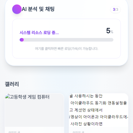
제가 본 애니는손끝과 연연윈브레하이큐헌터헌터주술회전
AI 분석 및 채팅
3
/3
귀칼진격거오신령나히아도리벤흑집사지하군내세에는 남
남이 좋겠어그비돌야마다군 어쩌구... 등등 여러 애니들 많
5
이 봤는데로맨스, 고어, 액션 위주로 부탁드립니당..이세계
%
시스템 리소스 로딩 중...
는 ×
도쿄 구울 데스 노트 사이코패스 추천해요 재미있게 보세
여기를 클릭하면 빠른 로딩(가속)이 가능합니다.
요!
갤러리
광고 [X]를 누르면 내용이 해제됩니다
이미지 글
이미지 글